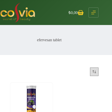
Skip
to
content
₺
0,00
Shopping
cart
efervesan tablet