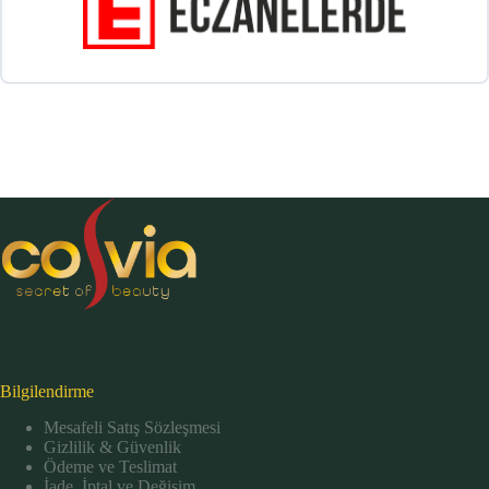
Bilgilendirme
Mesafeli Satış Sözleşmesi
Gizlilik & Güvenlik
Ödeme ve Teslimat
İade, İptal ve Değişim