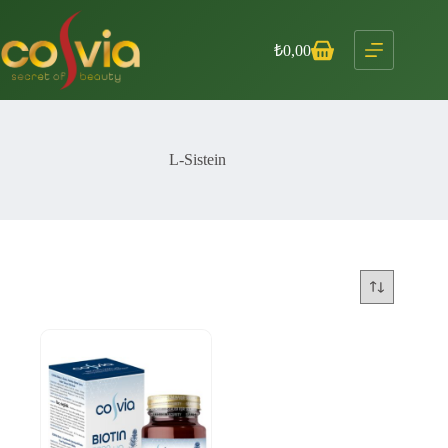
Skip
to
content
₺
0,00
Shopping
cart
L-Sistein