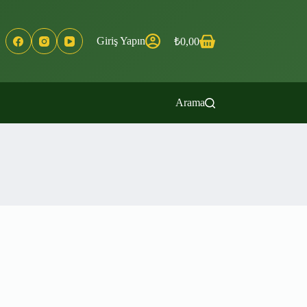
Giriş Yapın
₺
0,00
Shopping
cart
Arama