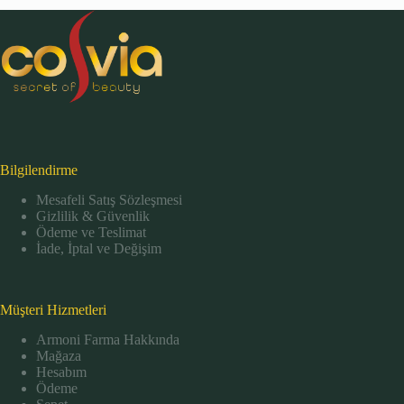
Gerekenler
Bilgilendirme
Mesafeli Satış Sözleşmesi
Gizlilik & Güvenlik
Ödeme ve Teslimat
İade, İptal ve Değişim
Müşteri Hizmetleri
Armoni Farma Hakkında
Mağaza
Hesabım
Ödeme