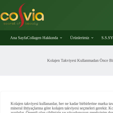
Skip
to
content
Ana Sayfa
Collagen Hakkında
Ürünlerimiz
S.S.S
Y
Kolajen Takviyesi Kullanmadan Önce Bi
Kolajen takviyesi kullananlar, her ne kadar birbirlerine marka ta
mineral ihtiyaçlarına göre kolajen takviyesi seçmeleri gerekir. Kol
ayrılırlar. Önemli olan cildinizin ve vücudunuzun gereksinim du