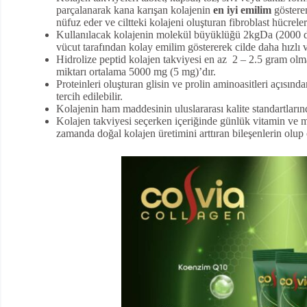
parçalanarak kana karışan kolajenin
en iyi emilim
göstere
nüfuz eder ve ciltteki kolajeni oluşturan fibroblast hücrele
Kullanılacak kolajenin molekül büyüklüğü 2kgDa (2000 da
vücut tarafından kolay emilim göstererek cilde daha hızlı v
Hidrolize peptid kolajen takviyesi en az 2 – 2.5 gram olm
miktarı ortalama 5000 mg (5 mg)’dır.
Proteinleri oluşturan glisin ve prolin aminoasitleri açısınd
tercih edilebilir.
Kolajenin ham maddesinin uluslararası kalite standartların
Kolajen takviyesi seçerken içeriğinde günlük vitamin ve m
zamanda doğal kolajen üretimini arttıran bileşenlerin olup