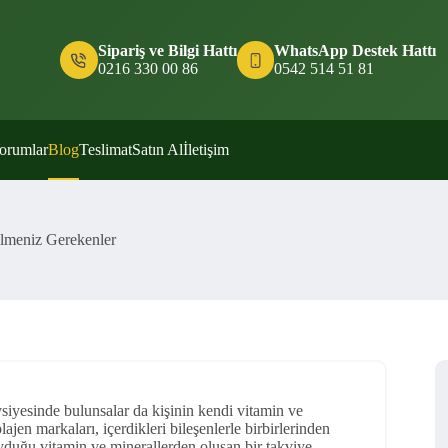
Sipariş ve Bilgi Hattı
WhatsApp Destek Hattı
0216 330 00 86
0542 514 51 81
orumlar
Blog
Teslimat
Satın Al
İletişim
lmeniz Gerekenler
vsiyesinde bulunsalar da kişinin kendi vitamin ve
ajen markaları, içerdikleri bileşenlerle birbirlerinden
yduğu vitamin ve minerallerden oluşan bir takviye