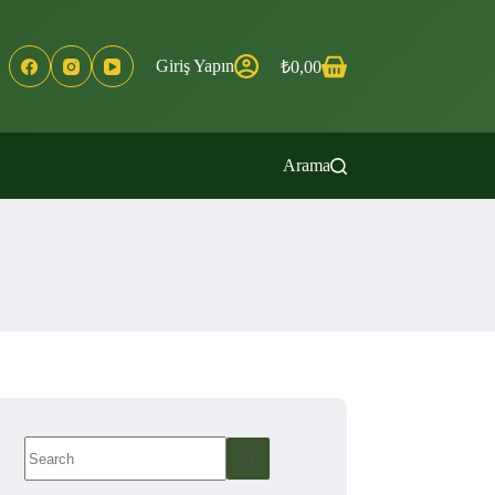
Giriş Yapın
₺
0,00
Shopping
cart
Arama
No
results