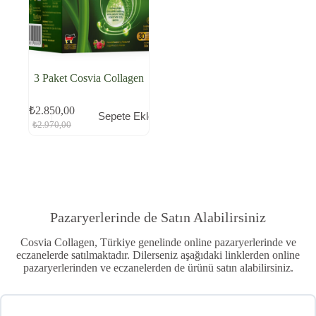
3 Paket Cosvia Collagen
₺
2.850,00
Sepete Ekle
Orijinal
Şu
₺
2.970,00
fiyat:
andaki
fiyat:
₺2.970,00.
₺2.850,00.
Pazaryerlerinde de Satın Alabilirsiniz
Cosvia Collagen, Türkiye genelinde online pazaryerlerinde ve
eczanelerde satılmaktadır. Dilerseniz aşağıdaki linklerden online
pazaryerlerinden ve eczanelerden de ürünü satın alabilirsiniz.