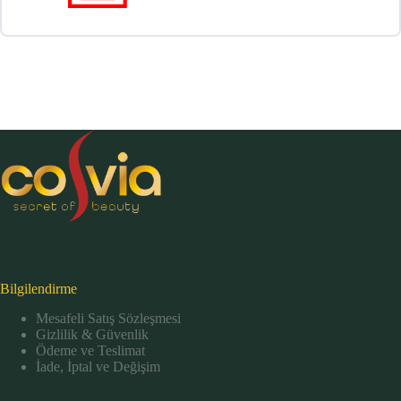
Bilgilendirme
Mesafeli Satış Sözleşmesi
Gizlilik & Güvenlik
Ödeme ve Teslimat
İade, İptal ve Değişim