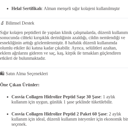
Helal Sertifikalı
:
Alman menşeli sığır kolajeni kullanılmıştır
🔬 Bilimsel Destek
Sığır kolajen peptidleri ile yapılan klinik çalışmalarda, düzenli kullanım
sonucunda ciltteki kırışıklık derinliğinin azaldığı, cildin nemlendiği ve
esnekliğinin arttığı gözlemlenmiştir.
8 haftalık düzenli kullanımda
olumlu etkiler iki katına kadar çıkabilir.
Ayrıca, selülitleri azaltan,
eklem ağrılarını gideren ve saç, kaş, kirpik ile tırnakları güçlendiren
etkileri de bulunmaktadır.
🛍️ Satın Alma Seçenekleri
Öne Çıkan Ürünler:
Cosvia Collagen Hidrolize Peptid Saşe 30 Şase
:
1 aylık
kullanım için uygun, günlük 1 şase şeklinde tüketilebilir.
Cosvia Collagen Hidrolize Peptid 2 Paket 60 Şase
:
2 aylık
kullanım için ideal, düzenli kullanım isteyenler için ekonomik bir
seçenek.