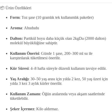
📦 Ürün Özellikleri
Form
:
Toz şase (10 gramlık tek kullanımlık paketler)
Aroma
:
Ahududu
Dalton:
Partikül boyu daha küçük olan 2kgDa (2000 dalton)
molekül büyüklüğüne sahiptir.
Kullanım Önerisi
:
Günde 1 şase, 200–300 ml su ile
karıştırılarak tüketilmesi önerilir.
Kür Süresi
:
4–8 hafta süreyle düzenli kullanım tavsiye edilir.
Yaş Aralığı
:
30–50 yaş arası için yılda 2 kez, 50 yaş üzeri için
yılda 3 kez 3 aylık kürler önerilir.
Kullanım Zamanı
:
Öğün aralarında veya akşam saatlerinde
tüketilebilir.
Şeker İçermez
:
Kilo aldırmaz.