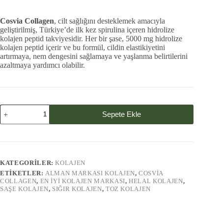
fiyat:
andaki
fiyat:
₺2.970,00.
Cosvia Collagen
, cilt sağlığını desteklemek amacıyla
₺2.850,00.
geliştirilmiş, Türkiye’de ilk kez spirulina içeren hidrolize
kolajen peptid takviyesidir.
Her bir şase, 5000 mg hidrolize
kolajen peptid içerir ve bu formül, cildin elastikiyetini
artırmaya, nem dengesini sağlamaya ve yaşlanma belirtilerini
azaltmaya yardımcı olabilir.
3
Sepete Ekle
Paket
Cosvia
Collagen
adet
KATEGORILER:
KOLAJEN
ETIKETLER:
ALMAN MARKASI KOLAJEN
,
COSVIA
COLLAGEN
,
EN IYI KOLAJEN MARKASI
,
HELAL KOLAJEN
,
SAŞE KOLAJEN
,
SIĞIR KOLAJEN
,
TOZ KOLAJEN